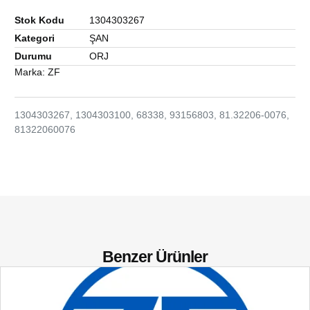
Stok Kodu
1304303267
Kategori
ŞAN
Durumu
ORJ
Marka:
ZF
1304303267, 1304303100, 68338, 93156803, 81.32206-0076,
81322060076
Benzer Ürünler