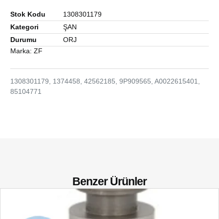
Stok Kodu
1308301179
Kategori
ŞAN
Durumu
ORJ
Marka:
ZF
1308301179, 1374458, 42562185, 9P909565, A0022615401,
85104771
Benzer Ürünler