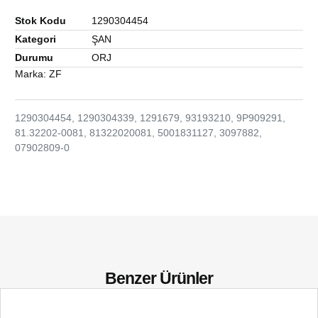
Stok Kodu
1290304454
Kategori
ŞAN
Durumu
ORJ
Marka:
ZF
1290304454, 1290304339, 1291679, 93193210, 9P909291,
81.32202-0081, 81322020081, 5001831127, 3097882,
07902809-0
Benzer Ürünler